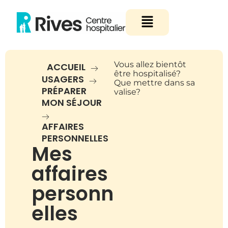
Aller
Menu
au
contenu
Vous allez bientôt
ACCUEIL
être hospitalisé?
USAGERS
Que mettre dans sa
PRÉPARER
valise?
MON SÉJOUR
AFFAIRES
PERSONNELLES
Mes
affaires
personn
elles