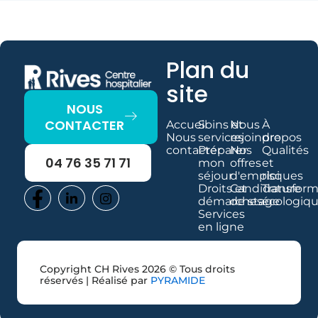
Plan du
site
NOUS
CONTACTER
Accueil
Soins et
Nous
À
Nous
services
rejoindre
propos
contacter
Préparer
Nos
Qualités
04 76 35 71 71
mon
offres
et
séjour
d'emploi
risques
Droits et
Candidature
Transform
démarches
de stage
écologiq
Services
en ligne
Copyright CH Rives 2026 © Tous droits
réservés | Réalisé par
PYRAMIDE