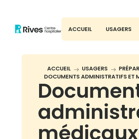
Aller
au
contenu
ACCUEIL
USAGERS
ACCUEIL
USAGERS
PRÉPA
DOCUMENTS ADMINISTRATIFS ET 
Documen
administra
médicaux