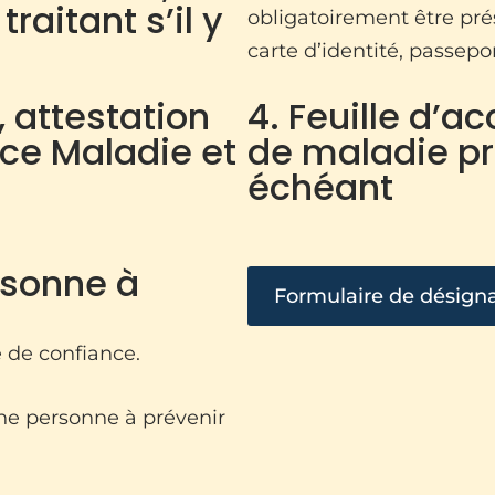
raitant s’il y
obligatoirement être pr
carte d’identité, passepo
, attestation
4. Feuille d’ac
nce Maladie et
de maladie pro
échéant
rsonne à
Formulaire de désigna
 de confiance.
ne personne à prévenir